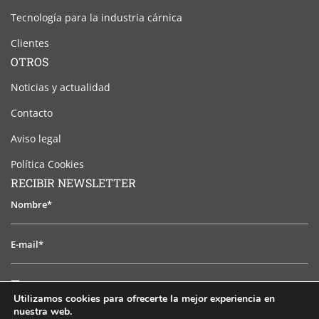
Tecnología para la industria cárnica
Clientes
OTROS
Noticias y actualidad
Contacto
Aviso legal
Política Cookies
RECIBIR NEWSLETTER
Nombre*
E-
mail*
He
He leido y acepto el aviso legal
leido
Utilizamos cookies para ofrecerte la mejor experiencia en
y
nuestra web.