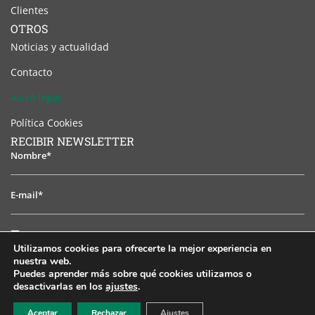
Clientes
OTROS
Noticias y actualidad
Contacto
Aviso legal
Política Cookies
RECIBIR NEWSLETTER
Nombre*
E-
mail*
He
He leido y acepto el aviso legal
leido
Utilizamos cookies para ofrecerte la mejor experiencia en
y
nuestra web.
SUSCRIBIRSE
acepto
Puedes aprender más sobre qué cookies utilizamos o
desactivarlas en los
ajustes
.
el
EN
ES
PT
FR
RU
aviso
Aceptar
Rechazar
Ajustes