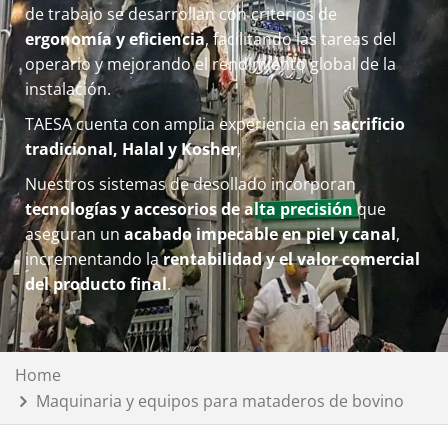
de trabajo se desarrollan con criterios de
ergonomía y eficiencia
, facilitando las tareas del
operario y mejorando el rendimiento global de la
instalación.
TAESA cuenta con amplia experiencia en
sacrificio
tradicional, Halal y Kosher
,
Nuestros sistemas de desollado incorporan
tecnologías y accesorios de alta precisión
que
aseguran un
acabado impecable en piel y canal
,
incrementando la
rentabilidad y el valor comercial
del producto final
.
Home
Maquinaria y equipos para mataderos de bovino