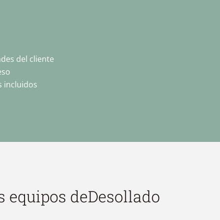
des del cliente
eso
 incluidos
s equipos de
Desollado