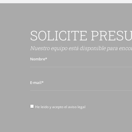
SOLICITE PRES
Nuestro equipo está disponible para encon
Nombre*
E-
mail*
He
He leido y acepto el aviso legal
leido
y
acepto
el