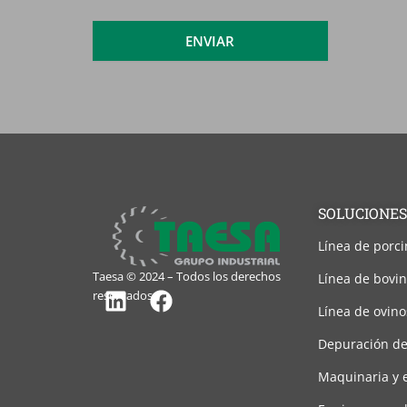
aviso
legal
ENVIAR
SOLUCIONES
Línea de porci
Taesa © 2024 – Todos los derechos
Línea de bovi
reservados.
Línea de ovino
Linkedin
Facebook
Depuración de
Maquinaria y 