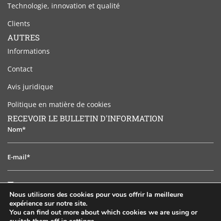
Technologie, innovation et qualité
Clients
AUTRES
Informations
Contact
Avis juridique
Politique en matière de cookies
RECEVOIR LE BULLETIN D'INFORMATION
Nom*
E-
mail*
J'ai
J'ai lu et j'accepte l'avis juridique
lu
Nous utilisons des cookies pour vous offrir la meilleure
et
expérience sur notre site.
S'ABONNER
j'accepte
You can find out more about which cookies we are using or