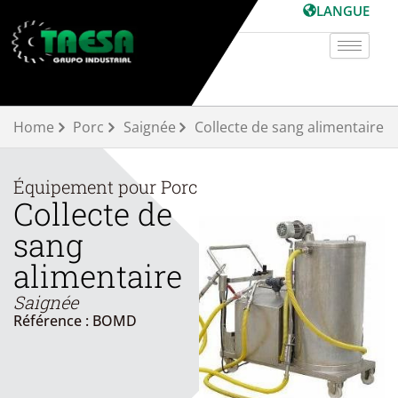
Aller
LANGUE
au
contenu
Home
Porc
Saignée
Collecte de sang alimentaire
Équipement pour
Porc
Collecte de
sang
alimentaire
Saignée
Référence : BOMD