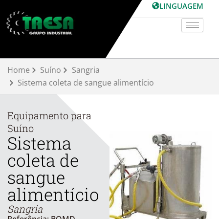
Skip
LINGUAGEM
to
content
Home
Suíno
Sangria
Sistema coleta de sangue alimentício
Equipamento para
Suíno
Sistema
coleta de
sangue
alimentício
Sangria