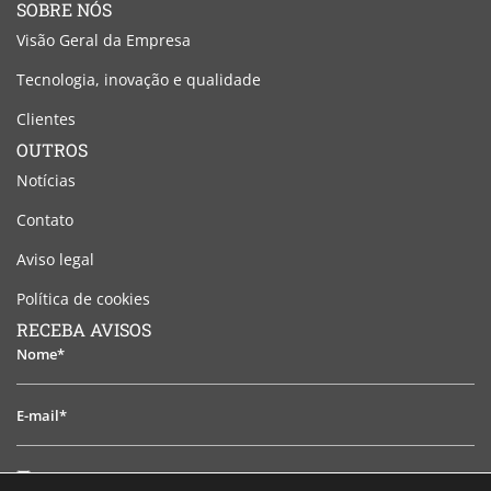
SOBRE NÓS
Visão Geral da Empresa
Tecnologia, inovação e qualidade
Clientes
OUTROS
Notícias
Contato
Aviso legal
Política de cookies
RECEBA AVISOS
Nome*
E-
mail*
Li
Li e aceito o aviso legal