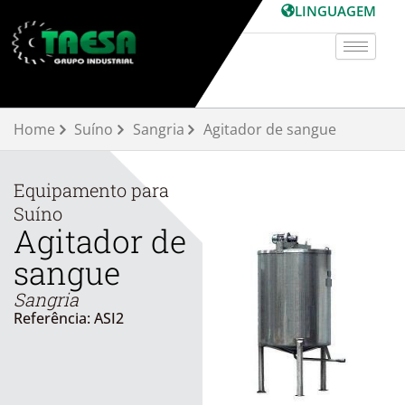
Skip
LINGUAGEM
to
content
Home
Suíno
Sangria
Agitador de sangue
Equipamento para
Suíno
Agitador de
sangue
Sangria
Referência: ASI2