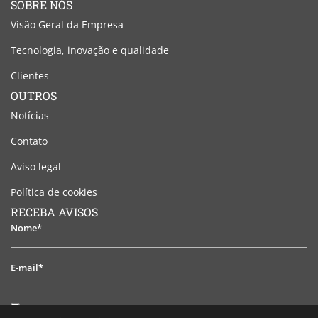
SOBRE NÓS
Visão Geral da Empresa
Tecnologia, inovação e qualidade
Clientes
OUTROS
Notícias
Contato
Aviso legal
Política de cookies
RECEBA AVISOS
Nome*
E-
mail*
Li
Li e aceito o aviso legal