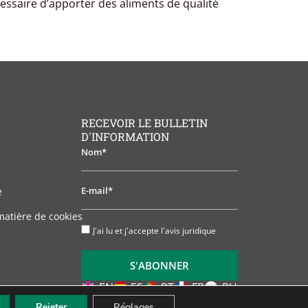
cessaire d’apporter des aliments de qualité
RECEVOIR LE BULLETIN
D'INFORMATION
Nom*
E-
e
mail*
matière de cookies
J'ai
J'ai lu et j'accepte l'avis juridique
lu
et
S'ABONNER
j'accepte
l'avis
EN
ES
PT
FR
RU
juridique
Rejeter
Réglages