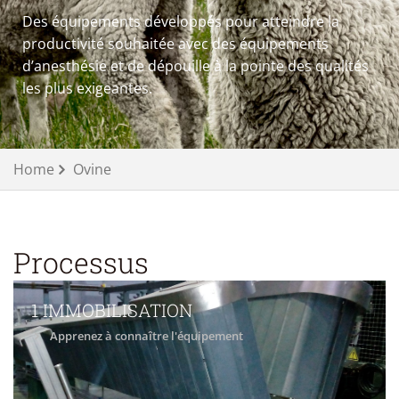
Des équipements développés pour atteindre la
productivité souhaitée avec des équipements
d’anesthésie et de dépouille à la pointe des qualités
les plus exigeantes.
Home
Ovine
Processus
1 IMMOBILISATION
Apprenez à connaître l'équipement