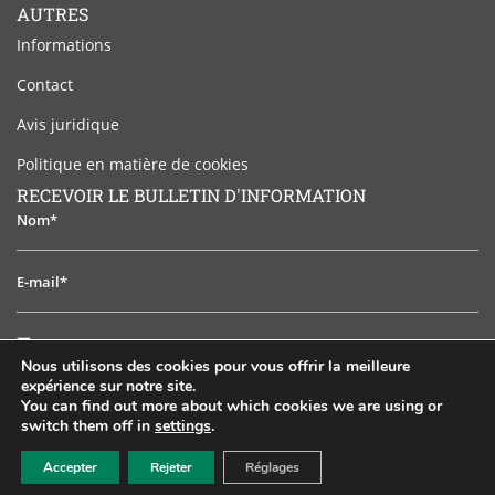
AUTRES
Informations
Contact
Avis juridique
Politique en matière de cookies
RECEVOIR LE BULLETIN D'INFORMATION
Nom*
E-
mail*
J'ai
J'ai lu et j'accepte l'avis juridique
lu
Nous utilisons des cookies pour vous offrir la meilleure
et
expérience sur notre site.
S'ABONNER
j'accepte
You can find out more about which cookies we are using or
switch them off in
settings
.
l'avis
EN
ES
PT
FR
RU
juridique
Accepter
Rejeter
Réglages