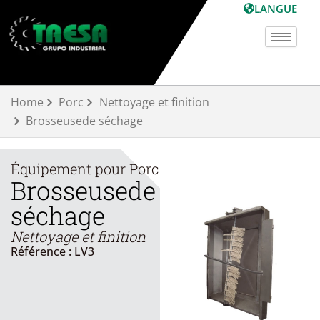
Aller
LANGUE
au
contenu
Home
Porc
Nettoyage et finition
Brosseusede séchage
Équipement pour
Porc
Brosseusede
séchage
Nettoyage et finition
Référence : LV3