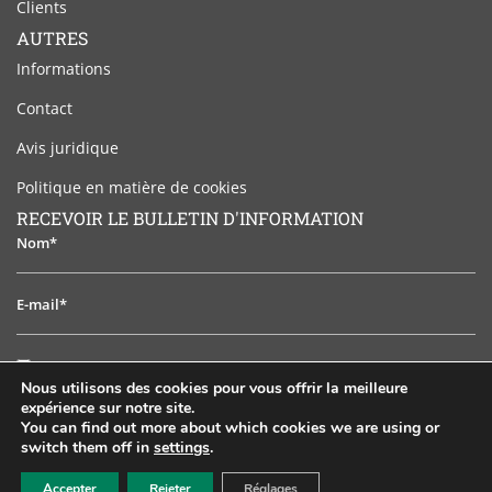
Clients
AUTRES
Informations
Contact
Avis juridique
Politique en matière de cookies
RECEVOIR LE BULLETIN D'INFORMATION
Nom*
E-
mail*
J'ai
J'ai lu et j'accepte l'avis juridique
lu
Nous utilisons des cookies pour vous offrir la meilleure
et
expérience sur notre site.
S'ABONNER
j'accepte
You can find out more about which cookies we are using or
switch them off in
settings
.
l'avis
EN
ES
PT
FR
RU
juridique
Accepter
Rejeter
Réglages