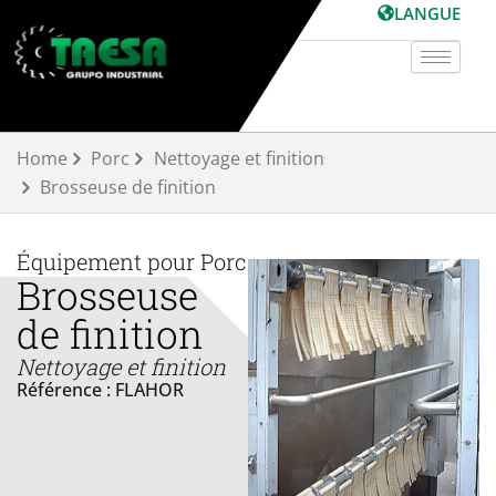
Aller
LANGUE
au
contenu
Home
Porc
Nettoyage et finition
Brosseuse de finition
Équipement pour
Porc
Brosseuse
de finition
Nettoyage et finition
Référence : FLAHOR