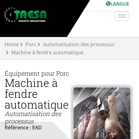
Aller
LANGUE
au
contenu
Home
Porc
Automatisation des processus
Machine à fendre automatique
Équipement pour
Porc
Machine à
fendre
automatique
Automatisation des
processus
Référence : EAD