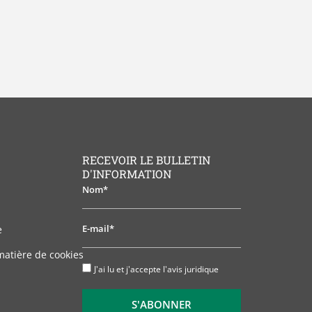
RECEVOIR LE BULLETIN
D'INFORMATION
Nom*
E-
e
mail*
matière de cookies
J'ai
J'ai lu et j'accepte l'avis juridique
lu
et
S'ABONNER
j'accepte