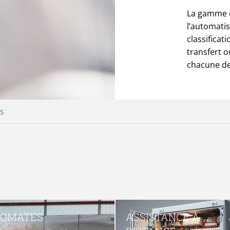
La gamme d
l’automatis
classifica
transfert o
chacune de
s
TOMATES
ASSISTANCE À