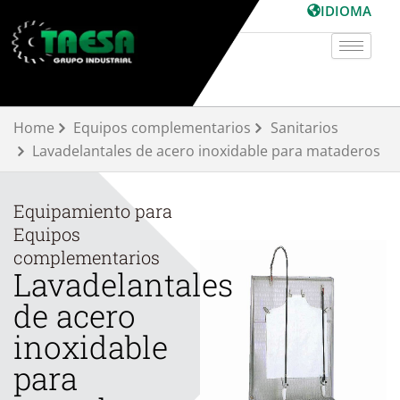
Ir
IDIOMA
al
contenido
Home
Equipos complementarios
Sanitarios
Lavadelantales de acero inoxidable para mataderos
Equipamiento para
Equipos
complementarios
Lavadelantales
de acero
inoxidable
para