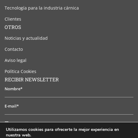
Tecnología para la industria cárnica
Clientes
OTROS
Noticias y actualidad
Contacto
Aviso legal
Política Cookies
RECIBIR NEWSLETTER
Nombre*
E-
mail*
He
He leido y acepto el aviso legal
leido
Utilizamos cookies para ofrecerte la mejor experiencia en
y
nuestra web.