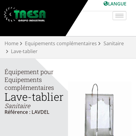
Aller
LANGUE
au
contenu
Home
Equipements complémentaires
Sanitaire
Lave-tablier
Équipement pour
Equipements
complémentaires
Lave-tablier
Sanitaire
Référence : LAVDEL