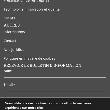
Présentation de l’entreprise
Technologie, innovation et qualité
Clients
AUTRES
Informations
Contact
Avis juridique
Politique en matière de cookies
RECEVOIR LE BULLETIN D'INFORMATION
Nom*
E-
mail*
J'ai
J'ai lu et j'accepte l'avis juridique
lu
Nous utilisons des cookies pour vous offrir la meilleure
et
expérience sur notre site.