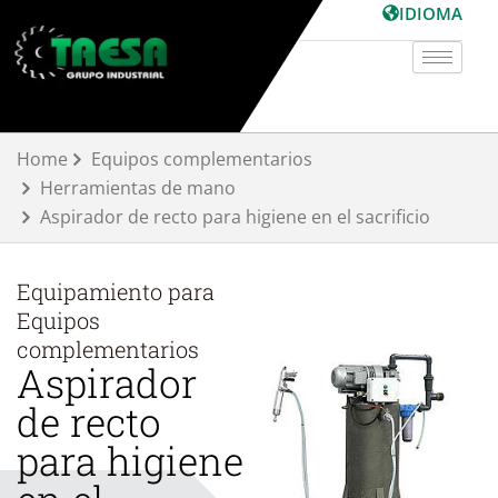
Ir
IDIOMA
al
contenido
Home
Equipos complementarios
Herramientas de mano
Aspirador de recto para higiene en el sacrificio
Equipamiento para
Equipos
complementarios
Aspirador
de recto
para higiene