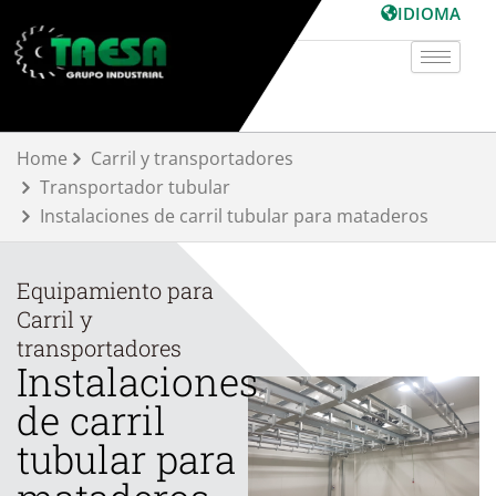
Ir
IDIOMA
al
contenido
Home
Carril y transportadores
Transportador tubular
Instalaciones de carril tubular para mataderos
Equipamiento para
Carril y
transportadores
Instalaciones
de carril
tubular para