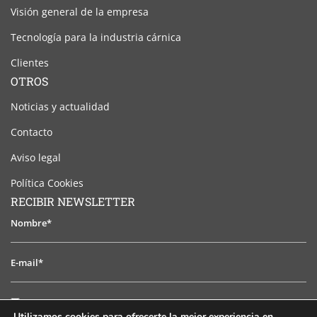
Visión general de la empresa
Tecnología para la industria cárnica
Clientes
OTROS
Noticias y actualidad
Contacto
Aviso legal
Política Cookies
RECIBIR NEWSLETTER
Nombre*
E-
mail*
He
He leido y acepto el aviso legal
leido
Utilizamos cookies para ofrecerte la mejor experiencia en