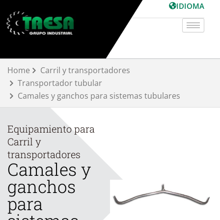
Ir
IDIOMA
al
contenido
Home
Carril y transportadores
Transportador tubular
Camales y ganchos para sistemas tubulares
Equipamiento para
Carril y
transportadores
Camales y
ganchos
para