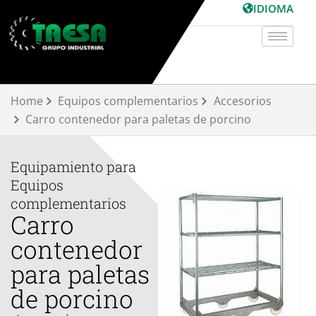
Ir
IDIOMA
al
contenido
Home
Equipos complementarios
Accesorios
Carro contenedor para paletas de porcino
Equipamiento para
Equipos
complementarios
Carro
contenedor
para paletas
de porcino