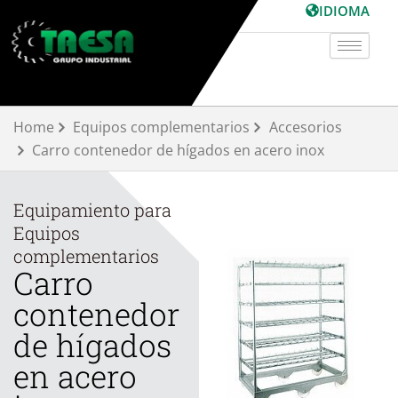
Ir
IDIOMA
al
contenido
Home
Equipos complementarios
Accesorios
Carro contenedor de hígados en acero inox
Equipamiento para
Equipos
complementarios
Carro
contenedor
de hígados
en acero