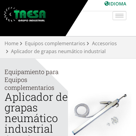
Ir
IDIOMA
al
contenido
Home
Equipos complementarios
Accesorios
Aplicador de grapas neumático industrial
Equipamiento para
Equipos
complementarios
Aplicador de
grapas
neumático
industrial