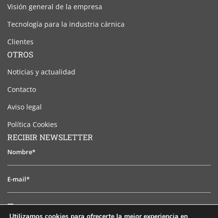
Visión general de la empresa
Tecnología para la industria cárnica
Clientes
OTROS
Noticias y actualidad
Contacto
Aviso legal
Política Cookies
RECIBIR NEWSLETTER
Nombre*
E-
mail*
He
He leido y acepto el aviso legal
leido
Utilizamos cookies para ofrecerte la mejor experiencia en