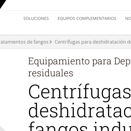
SOLUCIONES
EQUIPOS COMPLEMENTARIOS
NO
ratamientos de fangos
Centrífugas para deshidratación d
Equipamiento para
Dep
residuales
Centrífugas
deshidrata
fangos indu