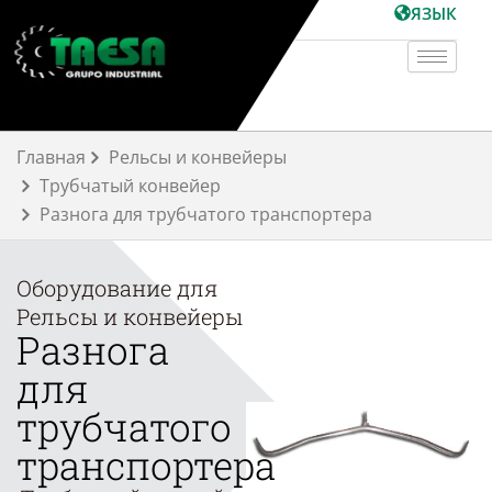
Перейти
ЯЗЫК
к
содержимому
Главная
Рельсы и конвейеры
Трубчатый конвейер
Разнога для трубчатого транспортера
Оборудование для
Рельсы и конвейеры
Разнога
для
трубчатого
транспортера