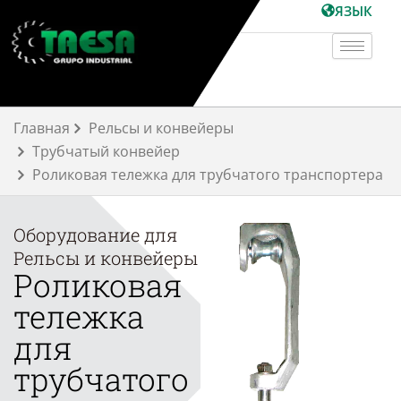
Перейти
ЯЗЫК
к
содержимому
Главная
Рельсы и конвейеры
Трубчатый конвейер
Роликовая тележка для трубчатого транспортера
Оборудование для
Рельсы и конвейеры
Роликовая
тележка
для
трубчатого