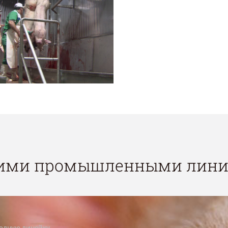
гими промышленными лини
олную линейку