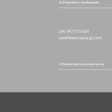
Отправить сообщение
(34) 947 510 624
tae@www.taesa-gi.com
Посмотреть все контакты