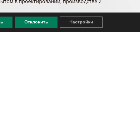
пытом в проектировании, производстве и
тобы предложить наиболее разумное
ть
Отклонить
Настройки
производстве, и специализация нашего
и гигиене при убое и промышленной
 техниками, которые инструктируют
го оборудования.
ериодический пересмотр, что всегда
и.
аботки мяса.
оборудование, чтобы предложить Вам