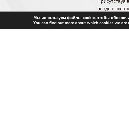
Присутствуя 
вводе в экспл
Мы используем файлы cookie, чтобы обеспечи
После выявле
You can find out more about which cookies we are 
решение для 
персонала от
переработке 
Сборка и вво
персонал кли
После этого 
обеспечивает
TAESA сопров
TAESA разраб
практичное и