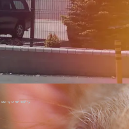
гии с истори
полную линейку
нте.