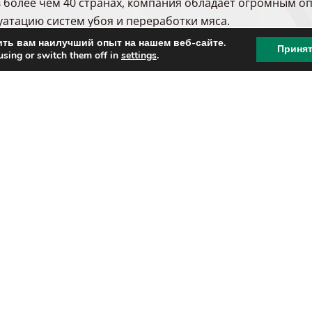
в более чем 40 странах, компания обладает огромным о
уатацию систем убоя и переработки мяса.
ть вам наилучший опыт на нашем веб-сайте.
ния потребностей клиента проводится исследование, ч
Приня
using or switch them off in
settings
.
каждой отрасли. Качество материалов, используемых в 
вечают самым высоким требованиям к рациональности 
мяса.
д в эксплуатацию осуществляются нашими собственными
ента по правильному обращению и обслуживанию наше
шага мы гарантируем послепродажное обслуживание и п
ся более чем 70-летним опытом работы в данной отрасл
ождает Вас в изучении и разработке линии убоя и перер
атывает, производит и внедряет наиболее подходящее 
 выгодное решение.