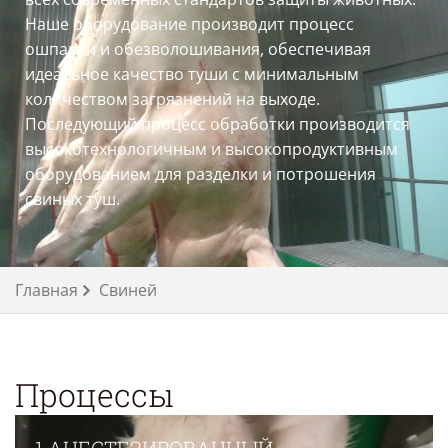
Наше оборудование производит процесс
ошпарки и обезволошивания, обеспечивая
идеальное качество туши с минимальным
количеством загрязнений на выходе.
Последующий процесс обработки производится
высокотехнологичным и высокопродуктивным
оборудованием для разделки и потрошения
свиных туш.
Главная
Свиней
Процессы