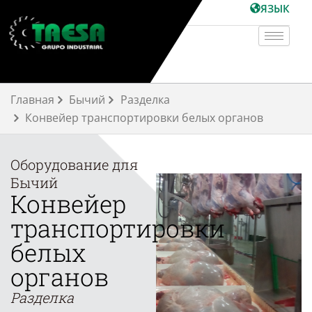
Перейти
ЯЗЫК
к
содержимому
Главная
Бычий
Разделка
Конвейер транспортировки белых органов
Оборудование для
Бычий
Конвейер
транспортировки
белых
органов
Разделка