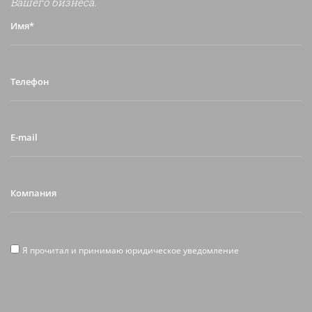
Вашего бизнеса.
Имя*
Телефон
E-
mail
Компания
Я
Я прочитал и принимаю юридическое уведомление
прочитал
и
принимаю
юридическое