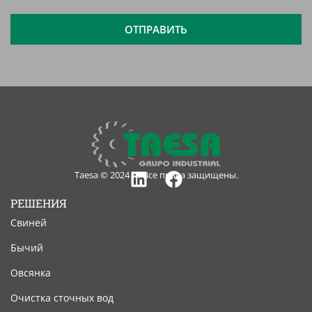
уведомление
ОТПРАВИТЬ
Taesa © 2024 — Все права защищены.
Linkedin
Facebook
РЕШЕНИЯ
Свиней
Бычий
Овсянка
Очистка сточных вод