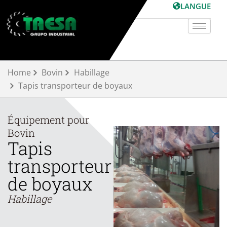
Aller
LANGUE
au
contenu
Home
Bovin
Habillage
Tapis transporteur de boyaux
Équipement pour
Bovin
Tapis
transporteur
de boyaux
Habillage