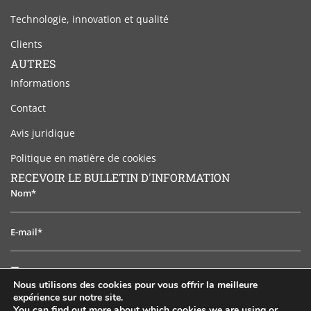
Technologie, innovation et qualité
Clients
AUTRES
Informations
Contact
Avis juridique
Politique en matière de cookies
RECEVOIR LE BULLETIN D'INFORMATION
Nom*
E-
mail*
J'ai
J'ai lu et j'accepte l'avis juridique
lu
Nous utilisons des cookies pour vous offrir la meilleure
et
expérience sur notre site.
S'ABONNER
j'accepte
You can find out more about which cookies we are using or