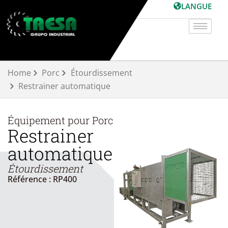
Aller
LANGUE
au
contenu
Home
Porc
Étourdissement
Restrainer automatique
Équipement pour
Porc
Restrainer
automatique
Étourdissement
Référence : RP400