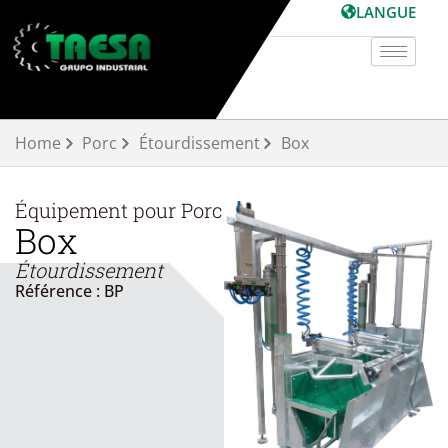
Aller
LANGUE
au
contenu
Home
Porc
Étourdissement
Box
Équipement pour
Porc
Box
Étourdissement
Référence : BP