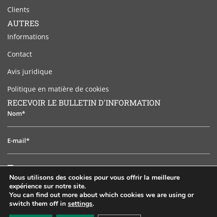
Clients
AUTRES
Informations
Contact
Avis juridique
Politique en matière de cookies
RECEVOIR LE BULLETIN D'INFORMATION
Nom*
E-
mail*
J'ai
J'ai lu et j'accepte l'avis juridique
lu
Nous utilisons des cookies pour vous offrir la meilleure
et
expérience sur notre site.
S'ABONNER
j'accepte
You can find out more about which cookies we are using or
switch them off in
settings
.
l'avis
EN
ES
PT
FR
RU
juridique