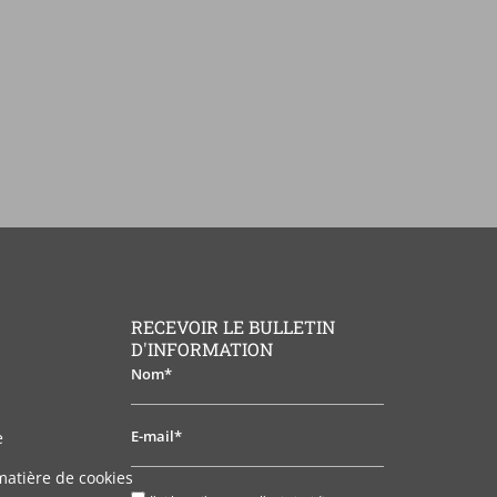
RECEVOIR LE BULLETIN
D'INFORMATION
Nom*
E-
e
mail*
matière de cookies
J'ai