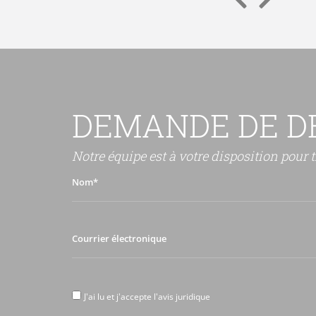
DEMANDE DE D
Notre équipe est à votre disposition pour t
Nom*
Courrier
électronique
J'ai
J'ai lu et j'accepte l'avis juridique
lu