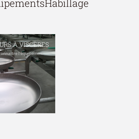
quipements
Habillage
RS À VISCÈRES
connaître l'équipement