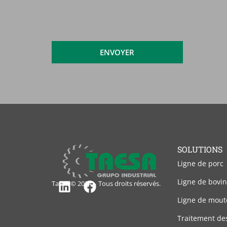
et
j'accepte
l'avis
juridique
ENVOYER
SOLUTIONS
Ligne de porc
Ligne de bovin
Taesa © 2024 – Tous droits réservés.
Linkedin
Facebook
Ligne de mout
Traitement de