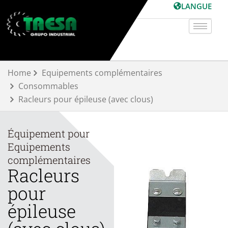
Aller
LANGUE
au
contenu
Home
Equipements complémentaires
Consommables
Racleurs pour épileuse (avec clous)
Équipement pour
Equipements
complémentaires
Racleurs
pour
épileuse