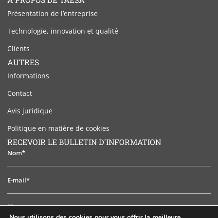
Présentation de l’entreprise
Technologie, innovation et qualité
Clients
AUTRES
Informations
Contact
Avis juridique
Politique en matière de cookies
RECEVOIR LE BULLETIN D'INFORMATION
Nom*
E-
mail*
J'ai
J'ai lu et j'accepte l'avis juridique
lu
Nous utilisons des cookies pour vous offrir la meilleure