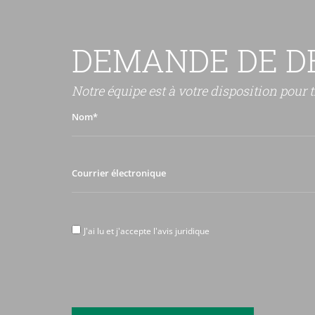
DEMANDE DE D
Notre équipe est à votre disposition pour t
Nom*
Courrier
électronique
J'ai
J'ai lu et j'accepte l'avis juridique
lu
et
j'accepte
l'avis
juridique