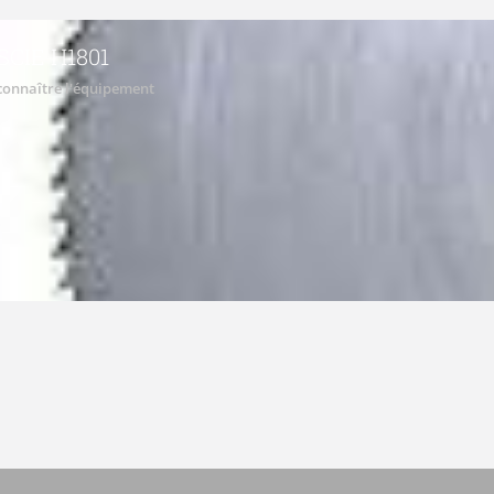
SCIE H1801
connaître l'équipement