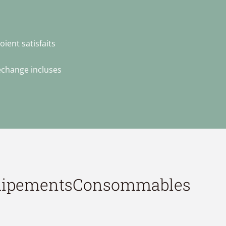
oient satisfaits
echange incluses
quipements
Consommables