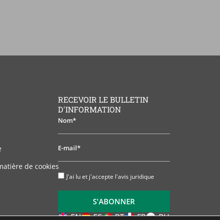
RECEVOIR LE BULLETIN
D'INFORMATION
Nom*
E-
e
mail*
matière de cookies
J'ai
J'ai lu et j'accepte l'avis juridique
lu
et
S'ABONNER
j'accepte
l'avis
EN
ES
PT
FR
RU