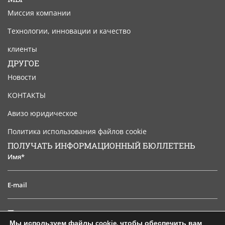
Миссия компании
Технологии, инновации и качество
клиенты
ДРУГОЕ
Новости
КОНТАКТЫ
Авизо юридическое
Политика использования файлов cookie
ПОЛУЧАТЬ ИНФОРМАЦИОННЫЙ БЮЛЛЕТЕНЬ
Имя*
E-
mail
Я
Я прочитал и принимаю юридическое уведомление
прочитал
Мы используем файлы cookie, чтобы обеспечить вам