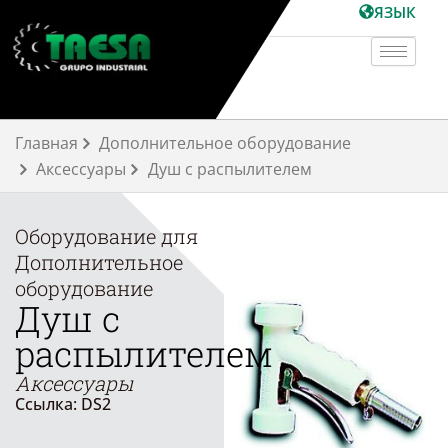
Перейти
ЯЗЫК
к
содержимому
Главная
Дополнительное оборудование
Аксессуары
Душ с распылителем
Оборудование для
Дополнительное
оборудование
Душ с
распылителем
Аксессуары
Ссылка: DS2