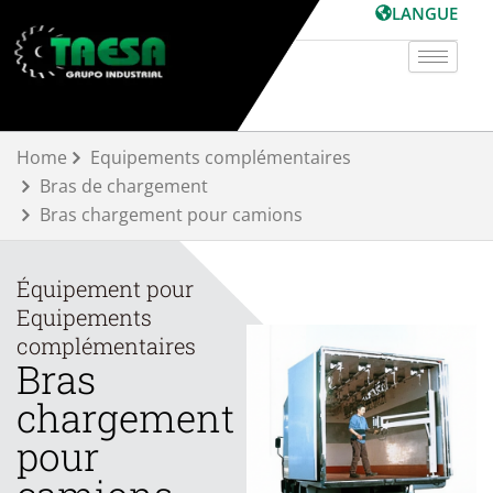
Aller
LANGUE
au
contenu
Home
Equipements complémentaires
Bras de chargement
Bras chargement pour camions
Équipement pour
Equipements
complémentaires
Bras
chargement
pour