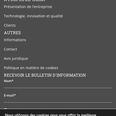
Présentation de l’entreprise
Technologie, innovation et qualité
Clients
AUTRES
Informations
Contact
Avis juridique
Politique en matière de cookies
RECEVOIR LE BULLETIN D'INFORMATION
Nom*
E-
mail*
J'ai
J'ai lu et j'accepte l'avis juridique
lu
Nous utilisons des cookies pour vous offrir la meilleure