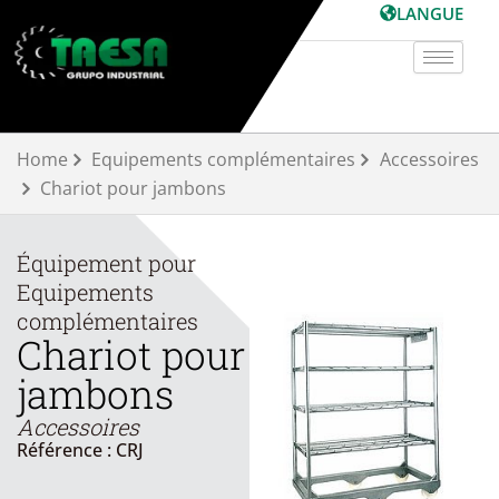
Aller
LANGUE
au
contenu
Home
Equipements complémentaires
Accessoires
Chariot pour jambons
Équipement pour
Equipements
complémentaires
Chariot pour
jambons
Accessoires
Référence : CRJ