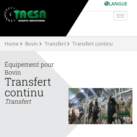
Aller
LANGUE
au
contenu
Home
Bovin
Transfert
Transfert continu
Équipement pour
Bovin
Transfert
continu
Transfert