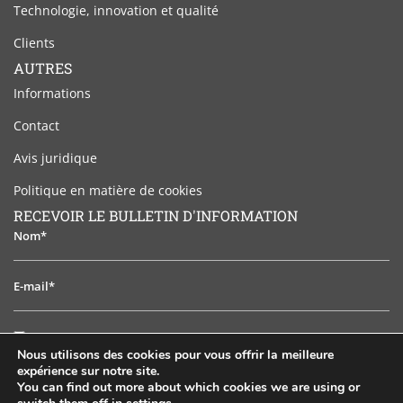
Technologie, innovation et qualité
Clients
AUTRES
Informations
Contact
Avis juridique
Politique en matière de cookies
RECEVOIR LE BULLETIN D'INFORMATION
Nom*
E-
mail*
J'ai
J'ai lu et j'accepte l'avis juridique
lu
Nous utilisons des cookies pour vous offrir la meilleure
et
expérience sur notre site.
S'ABONNER
j'accepte
You can find out more about which cookies we are using or