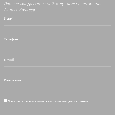
Наша команда готова найти лучшие решения для
Вашего бизнеса.
Имя*
Телефон
E-
mail
Компания
Я
Я прочитал и принимаю юридическое уведомление
прочитал
и