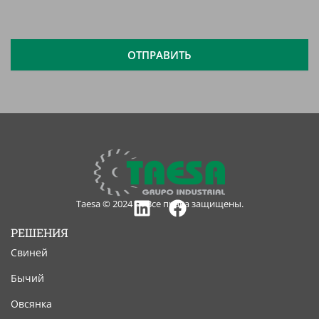
принимаю
юридическое
уведомление
ОТПРАВИТЬ
Taesa © 2024 — Все права защищены.
Linkedin
Facebook
РЕШЕНИЯ
Свиней
Бычий
Овсянка