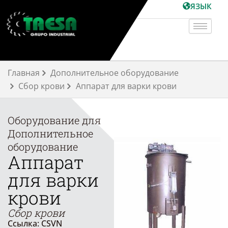
Перейти
ЯЗЫК
к
содержимому
Главная
Дополнительное оборудование
Сбор крови
Аппарат для варки крови
Оборудование для
Дополнительное
оборудование
Аппарат
для варки
крови
Сбор крови
Ссылка: CSVN