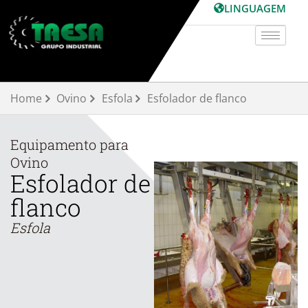
Skip
LINGUAGEM
to
content
Home
Ovino
Esfola
Esfolador de flanco
Equipamento para
Ovino
Esfolador de
flanco
Esfola