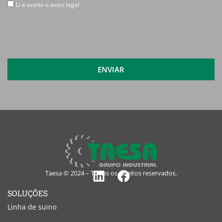
Li
Li e aceito o aviso legal
e
aceito
o
aviso
legal
ENVIAR
Taesa © 2024 – Todos os direitos reservados.
Linkedin
Facebook
SOLUÇÕES
Linha de suino