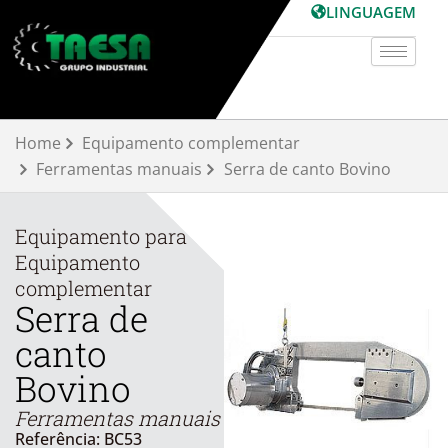
Skip
LINGUAGEM
to
content
Home
Equipamento complementar
Ferramentas manuais
Serra de canto Bovino
Equipamento para
Equipamento
complementar
Serra de
canto
Bovino
Ferramentas manuais
Referência: BC53