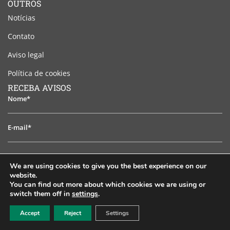
OUTROS
Notícias
Contato
Aviso legal
Política de cookies
RECEBA AVISOS
Nome*
E-
mail*
Li
Li e aceito o aviso legal
e
We are using cookies to give you the best experience on our
aceito
website.
SUBSCREVER
You can find out more about which cookies we are using or
o
switch them off in
settings
.
aviso
EN
ES
PT
FR
RU
legal
Accept
Reject
Settings