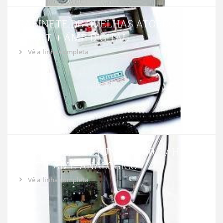
GABINETE DE OVELHAS ATORDOADAS
– VOLT. + AMP. DIGITAL
Vê a linha completa
GABINETE PIG STUNNING 60 P / H +
VOLT + AMP. ANALÓGICO
Vê a linha completa