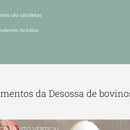
tes são satisfeitas
salentes incluídas
pamentos da
Desossa de bovino
EJAMENTO VERTICAL