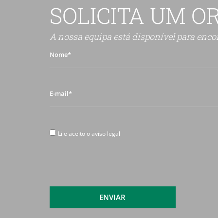
SOLICITA UM 
A nossa equipa está disponível para encon
Nome*
E-
mail*
Li
Li e aceito o aviso legal
e
aceito
o
aviso
legal
ENVIAR