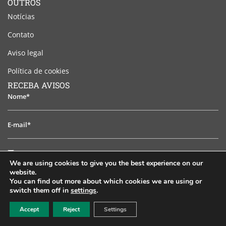
OUTROS
Notícias
Contato
Aviso legal
Política de cookies
RECEBA AVISOS
Nome*
E-
mail*
Li
Li e aceito o aviso legal
e
We are using cookies to give you the best experience on our
aceito
website.
SUBSCREVER
You can find out more about which cookies we are using or
o
switch them off in
settings
.
aviso
EN
ES
PT
FR
RU
legal
Accept
Reject
Settings