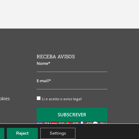
RECEBA AVISOS
Nome*
E-
mail*
Li
okies
Li e aceito o aviso legal
e
aceito
SUBSCREVER
o
aviso
EN
ES
PT
FR
RU
legal
Reject
Settings