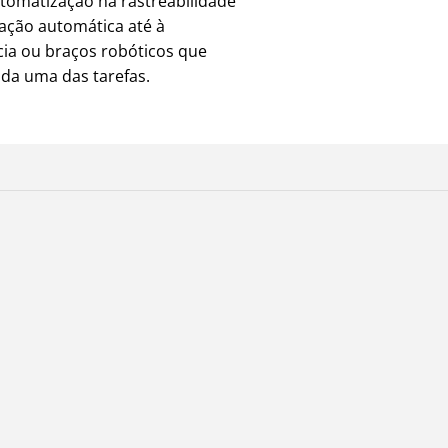
tomatização na rastreabilidade
cação automática até à
cia ou braços robóticos que
ada uma das tarefas.