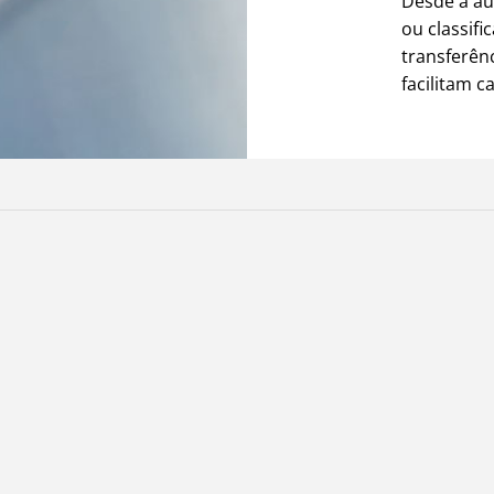
Desde a au
ou classifi
transferên
facilitam c