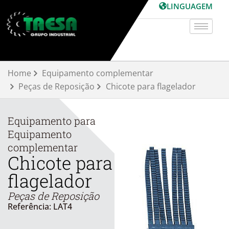
Skip
LINGUAGEM
to
content
Home
Equipamento complementar
Peças de Reposição
Chicote para flagelador
Equipamento para
Equipamento
complementar
Chicote para
flagelador
Peças de Reposição
Referência: LAT4