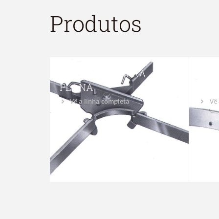
Produtos
CARRIL DE BARRA
DEF
PLANA
PL
Vê a linha completa
Vê 