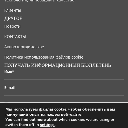
клиенты
ДРУГОЕ
Новости
КОНТАКТЫ
Авизо юридическое
Политика использования файлов cookie
ПОЛУЧАТЬ ИНФОРМАЦИОННЫЙ БЮЛЛЕТЕНЬ
Имя*
E-
mail
Я
Я прочитал и принимаю юридическое уведомление
прочитал
Мы используем файлы cookie, чтобы обеспечить вам
и
наилучший опыт на нашем веб-сайте.
ПОДПИСАТЬСЯ
принимаю
You can find out more about which cookies we are using or
switch them off in
settings
.
юридическое
EN
ES
PT
FR
RU